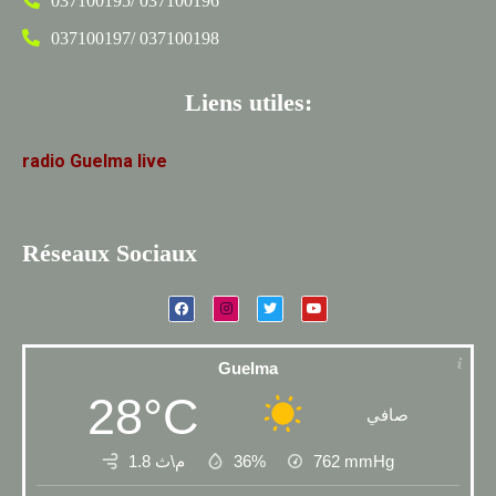
037100195/ 037100196
037100197/ 037100198
Liens utiles:
radio
Guelma
live
Réseaux Sociaux
Guelma
28°C
صافي
1.8 م\ث
36%
762
mmHg