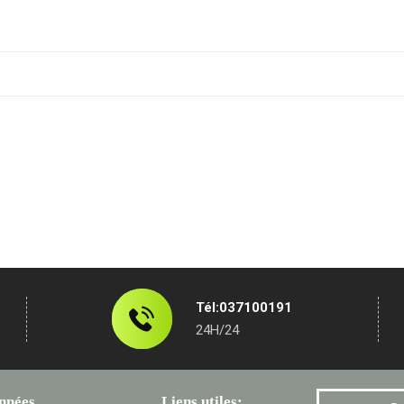
Tél:037100191
24H/24
nnées
Liens utiles: