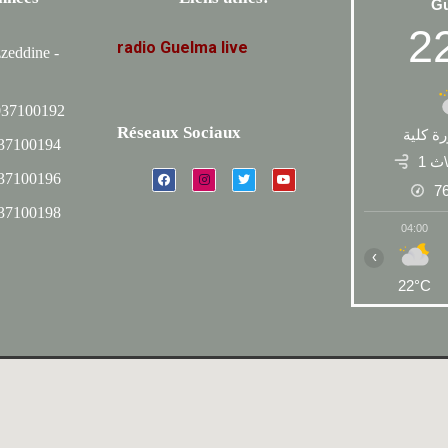
G
2
radio
Guelma
live
zeddine -
037100192
Réseaux Sociaux
ة كلية
037100194
1 ث
037100196
7
037100198
04:00
‹
22°C