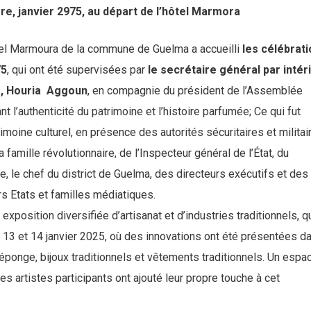
re, janvier 2975, au départ de l’hôtel Marmora
tel Marmoura de la commune de Guelma a accueilli
les célébrat
75
, qui ont été supervisées par
le secrétaire général par intér
ya, Houria Aggoun
, en compagnie du président de l’Assemblée
t l’authenticité du patrimoine et l’histoire parfumée;
Ce qui fut
imoine culturel, en présence des autorités sécuritaires et militai
 famille révolutionnaire, de l’Inspecteur général de l’État, du
e, le chef du district de Guelma, des directeurs exécutifs et des
ers Etats et familles médiatiques.
 exposition diversifiée d’artisanat et d’industries traditionnels, q
, 13 et 14 janvier 2025, où des innovations ont été présentées d
 éponge, bijoux traditionnels et vêtements traditionnels. Un espa
s artistes participants ont ajouté leur propre touche à cet