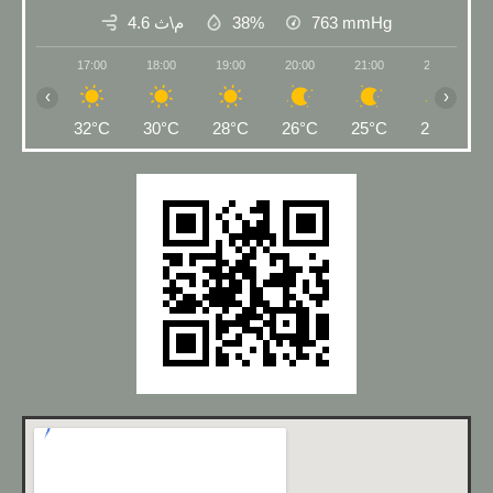
4.6 م\ث
38%
763
mmHg
17:00
18:00
19:00
20:00
21:00
22:00
‹
›
32°C
30°C
28°C
26°C
25°C
24°C