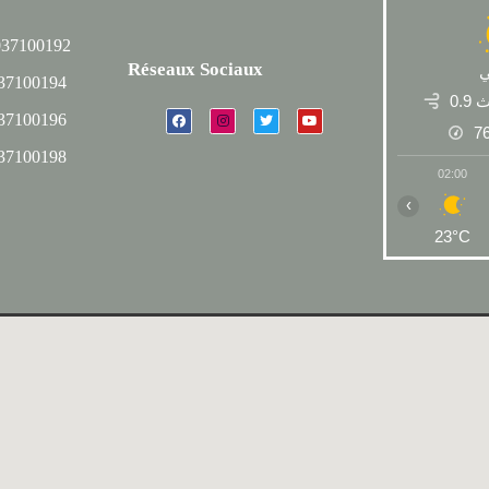
037100192
Réseaux Sociaux
037100194
0.9
037100196
7
037100198
02:00
‹
23°C