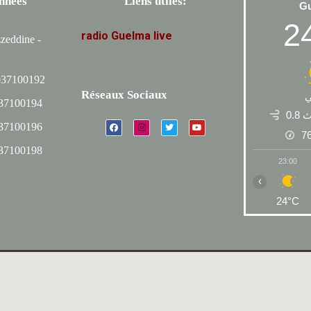
nnées
Liens utiles:
G
2
radio
Guelma
live
zeddine -
037100192
Réseaux Sociaux
037100194
م\ث
037100196
7
037100198
23:00
‹
24°C