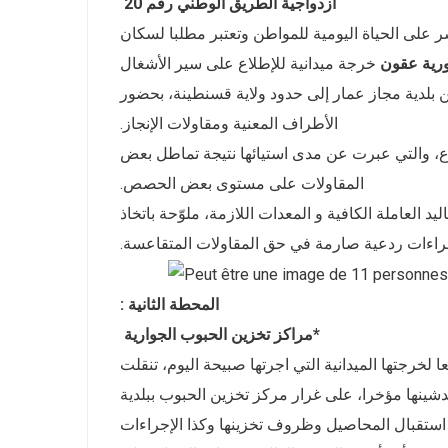
ازدواجية الطريق الوطني رقم 20
شر على الحياة اليومية للمواطن وتعتبر مطلبا لسكان
رية عقون
خرجة ميدانية للإطلاع على سير الأشغال
مشروع ازدواجية الطريق الوطني رقم 20، الرابط بين بلدية مجاز عمار إلى حدود ولاية قسنطينة، بحضور
الأطراف المعنية ومقاولات الإنجاز.
 والتي عبرت عن مدى استيائها نتيجة تماطل بعض
المقاولات على مستوى بعض الحصص.
د العاملة الكافية و المعدات اللازمة، ملوّحة باتخاذ
راءات ردعية صارمة في حق المقاولات المتقاعسة.
المحطة الثانية :
*مراكز تخزين الحبوب الجوارية
عا لخرجتها الميدانية التي اجرتها صبيحة اليوم، تنقلت
تدشينها مؤخرا، على غرار مركز تخزين الحبوب ببلدية
ستقبال المحاصيل وظروف تخزينها وكذا الإجراءات