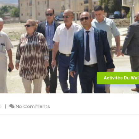
Activités Du Wal
i
No Comments