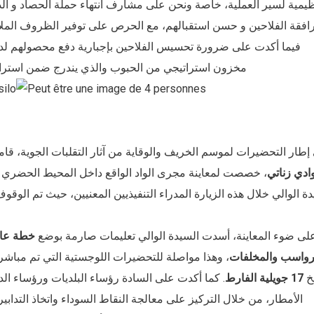
ظيمية لسير العملية، خاصة ونحن على مشارف انتهاء حملة الحصاد و ال
افقة الفلاحين و حسن استقبالهم، مع الحرص على توفير الظروف الملا
فيما أكدت على ضرورة تحسيس الفلاحين بإجبارية دفع محصولهم لدى ت
مخزون استراتيجي من الحبوب والذي يندرج ضمن استراتيجي
إطار التحضيرات لموسم الخريف والوقاية من آثار التقلبات الجوية، قامت
ادي زناتي
، خصصت لمعاينة مجرى الواد الواقع داخل المحيط الحضري لل
ة الوالي خلال هذه الزيارة المدراء التنفيذيين المعنيين، حيث تم الوق
لى ضوء المعاينة، أسدت السيدة الوالي تعليمات صارمة بوضع
خطة عاج
رواسب والمخلفات
، وهذا مواصلة للتحضيرات اللوجستية التي تم مباشرت
يخ
17 جويلية الفارط
. كما أكدت على السادة رؤساء البلديات ورؤساء الد
الأمطار، من خلال التركيز على معالجة النقاط السوداء واتخاذ التدابير