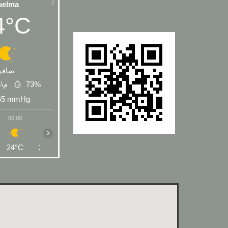
uelma
4°C
صافي
73%
0.8 
65
mmHg
00:00
01:00
02:00
03:00
04:00
05:00
06:00
›
24°C
23°C
23°C
22°C
22°C
21°C
21°C