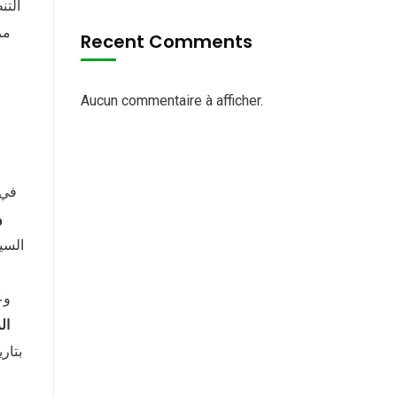
التن
مر
Recent Comments
Aucun commentaire à afficher.
في 
و
السيد
وع
ال
بتار