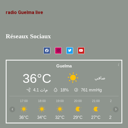
radio
Guelma
live
Réseaux Sociaux
Guelma
36°C
صافي
4.1 م\ث
18%
761
mmHg
17:00
18:00
19:00
20:00
21:00
22:00
‹
›
36°C
34°C
32°C
29°C
27°C
26°C