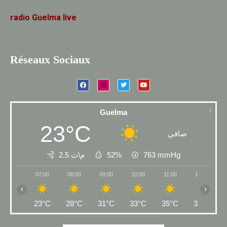
radio
Guelma
live
Réseaux Sociaux
Guelma
23°C
صافي
2.5 م\ث
52%
763
mmHg
07:00
08:00
09:00
10:00
11:00
12:00
‹
›
23°C
28°C
31°C
33°C
35°C
37°C