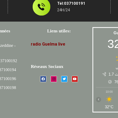
Tél:037100191
24H/24
nnées
Liens utiles:
G
3
radio
Guelma
live
zeddine -
037100192
Réseaux Sociaux
037100194
1.7
037100196
7
037100198
10:00
‹
32°C