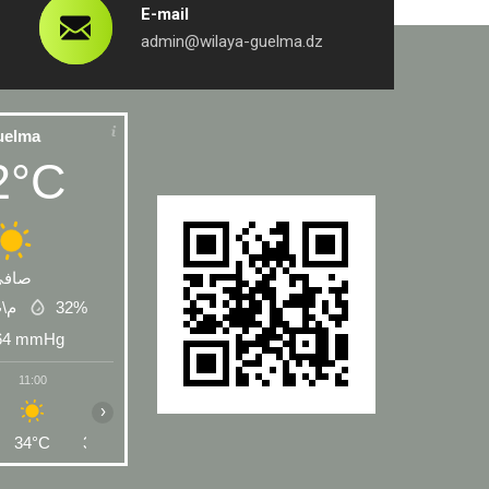
E-mail
admin@wilaya-guelma.dz
uelma
2°C
صافي
 م\ث
32%
64
mmHg
11:00
12:00
13:00
14:00
15:00
16:00
17:00
›
34°C
35°C
36°C
36°C
36°C
35°C
34°C