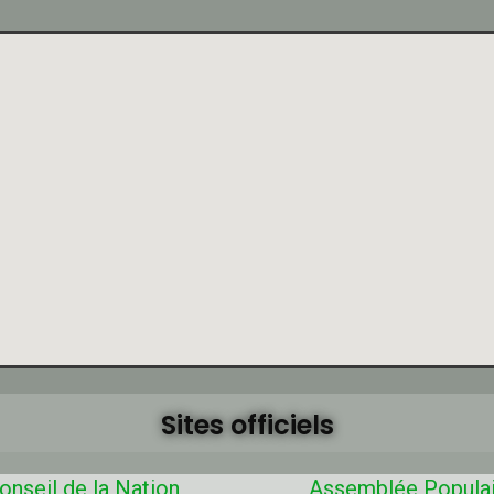
Sites officiels
onseil de la Nation
Assemblée Popula