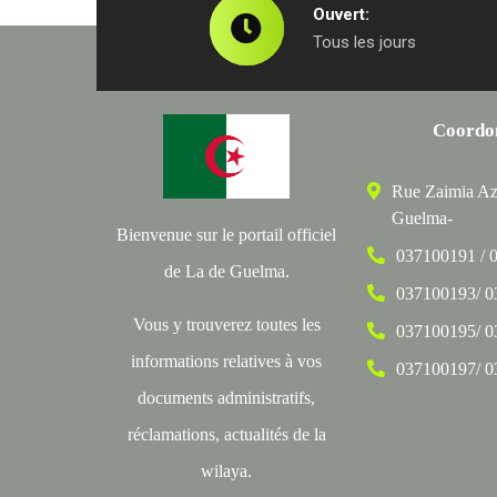
Ouvert:
Tous les jours
Coordo
Rue Zaimia Az
Guelma-
Bienvenue sur le portail officiel
037100191 / 
de La de Guelma.
037100193/ 
Vous y trouverez toutes les
037100195/ 
informations relatives à vos
037100197/ 
documents administratifs,
réclamations, actualités de la
wilaya.