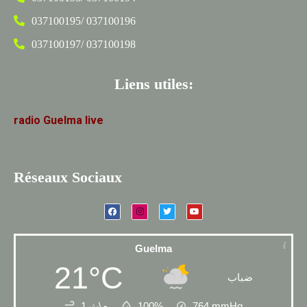
037100195/ 037100196
037100197/ 037100198
Liens utiles:
radio
Guelma
live
Réseaux Sociaux
Guelma
21°C
ضباب
1 م\ث
100%
764
mmHg