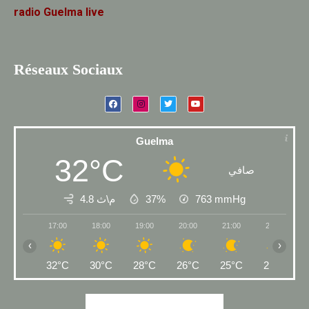
radio
Guelma
live
Réseaux Sociaux
Guelma
32°C
صافي
4.8 م\ث
37%
763
mmHg
17:00
18:00
19:00
20:00
21:00
22:00
‹
›
32°C
30°C
28°C
26°C
25°C
24°C