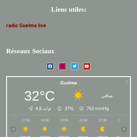
Liens utiles:
radio
Guelma
live
Réseaux Sociaux
Guelma
32°C
صافي
4.8 م\ث
37%
763
mmHg
17:00
18:00
19:00
20:00
21:00
22:00
‹
›